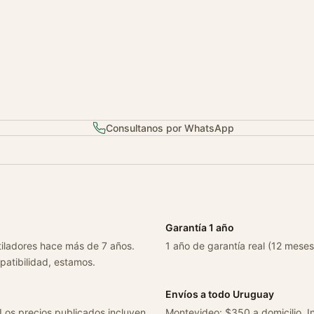
z
G
l
a
X
1
5
Consultanos por WhatsApp
6
c
a
n
t
i
Garantía 1 año
d
tiladores hace más de 7 años.
1 año de garantía real (12 meses
a
patibilidad, estamos.
d
Envíos a todo Uruguay
 Los precios publicados incluyen
Montevideo: $350 a domicilio. In