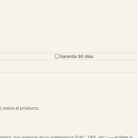
Garantía 90 días
) sobre el producto.
terior: por agencia de tu preferencia (DAC, UES, etc.) — el flete lo