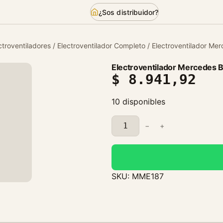
¿Sos distribuidor?
ctroventiladores
/
Electroventilador Completo
/ Electroventilador Me
Electroventilador Mercedes 
$
8.941,92
10 disponibles
E
−
+
l
e
c
t
SKU:
MME187
r
o
v
e