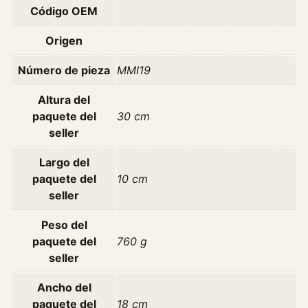
Código OEM
h
i
Origen
L
a
Número de pieza
MMI19
n
c
Altura del
e
paquete del
30 cm
r
seller
C
Largo del
o
paquete del
10 cm
l
seller
t
A
Peso del
ñ
paquete del
760 g
o
seller
9
6
Ancho del
-
paquete del
18 cm