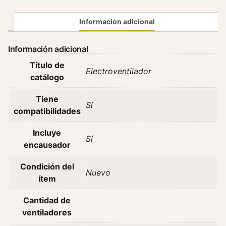
o
v
Información adicional
e
n
Información adicional
t
Título de
i
Electroventilador
catálogo
l
a
Tiene
d
Sí
compatibilidades
o
r
Incluye
Sí
M
encausador
i
t
Condición del
Nuevo
s
ítem
u
b
Cantidad de
i
ventiladores
s