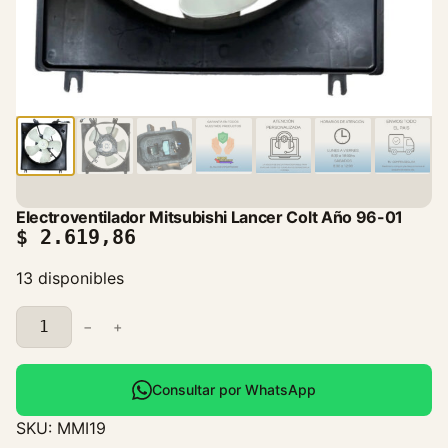
Electroventilador Mitsubishi Lancer Colt Año 96-01
$
2.619,86
13 disponibles
E
−
+
l
e
c
Consultar por WhatsApp
t
SKU:
MMI19
r