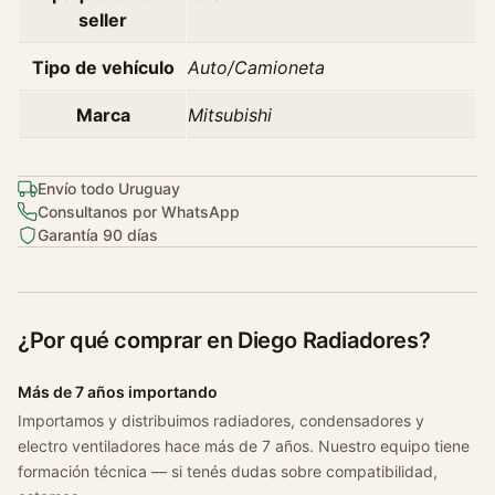
0
seller
1
c
Tipo de vehículo
Auto/Camioneta
a
n
Marca
Mitsubishi
t
i
Envío todo Uruguay
d
Consultanos por WhatsApp
a
Garantía 90 días
d
¿Por qué comprar en Diego Radiadores?
Más de 7 años importando
Importamos y distribuimos radiadores, condensadores y
electro ventiladores hace más de 7 años. Nuestro equipo tiene
formación técnica — si tenés dudas sobre compatibilidad,