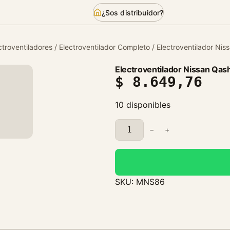
¿Sos distribuidor?
ctroventiladores
/
Electroventilador Completo
/ Electroventilador Nis
Electroventilador Nissan Qas
$
8.649,76
10 disponibles
E
−
+
l
e
c
t
SKU:
MNS86
r
o
v
e