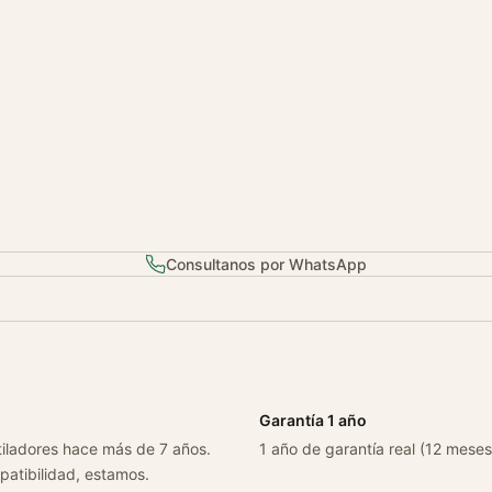
a
i
2
.
0
c
a
n
t
i
Consultanos por WhatsApp
d
a
d
Garantía 1 año
tiladores hace más de 7 años.
1 año de garantía real (12 meses
patibilidad, estamos.