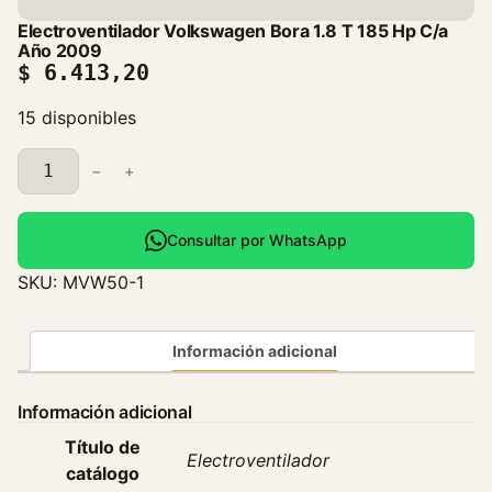
Electroventilador Volkswagen Bora 1.8 T 185 Hp C/a
Año 2009
$
6.413,20
15 disponibles
E
−
+
l
e
c
Consultar por WhatsApp
t
SKU:
MVW50-1
r
o
v
Información adicional
e
n
Información adicional
t
Título de
i
Electroventilador
catálogo
l