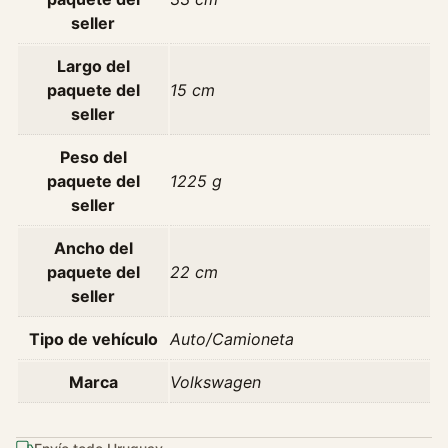
.
seller
8
Largo del
T
paquete del
15 cm
1
seller
8
5
Peso del
H
paquete del
1225 g
p
seller
C
/
Ancho del
a
paquete del
22 cm
A
seller
ñ
o
Tipo de vehículo
Auto/Camioneta
2
0
Marca
Volkswagen
0
9