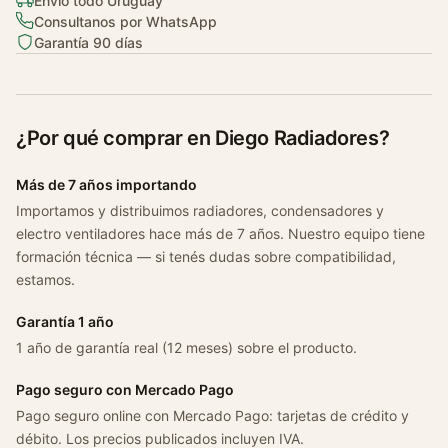
Envío todo Uruguay
c
Consultanos por WhatsApp
a
Garantía 90 días
n
t
i
d
¿Por qué comprar en Diego Radiadores?
a
d
Más de 7 años importando
Importamos y distribuimos radiadores, condensadores y
electro ventiladores hace más de 7 años. Nuestro equipo tiene
formación técnica — si tenés dudas sobre compatibilidad,
estamos.
Garantía 1 año
1 año de garantía real (12 meses) sobre el producto.
Pago seguro con Mercado Pago
Pago seguro online con Mercado Pago: tarjetas de crédito y
débito. Los precios publicados incluyen IVA.