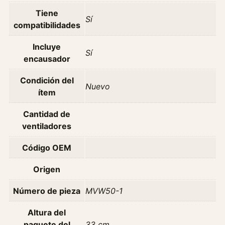
a
Tiene
d
Sí
compatibilidades
o
r
Incluye
Sí
V
encausador
o
l
Condición del
Nuevo
k
ítem
s
w
Cantidad de
a
ventiladores
g
Código OEM
e
n
Origen
B
o
Número de pieza
MVW50-1
r
a
Altura del
1
paquete del
33 cm