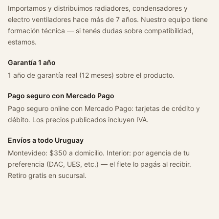
9
Importamos y distribuimos radiadores, condensadores y
8
electro ventiladores hace más de 7 años. Nuestro equipo tiene
-
formación técnica — si tenés dudas sobre compatibilidad,
2
estamos.
0
0
Garantía 1 año
2
1 año de garantía real (12 meses) sobre el producto.
c
a
Pago seguro con Mercado Pago
n
Pago seguro online con Mercado Pago: tarjetas de crédito y
t
débito. Los precios publicados incluyen IVA.
i
Envíos a todo Uruguay
d
Montevideo: $350 a domicilio. Interior: por agencia de tu
a
preferencia (DAC, UES, etc.) — el flete lo pagás al recibir.
d
Retiro gratis en sucursal.