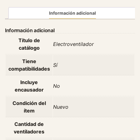
o
v
Información adicional
e
n
Información adicional
t
Título de
i
Electroventilador
catálogo
l
a
Tiene
d
Sí
compatibilidades
o
r
Incluye
No
V
encausador
o
l
Condición del
Nuevo
k
ítem
s
w
Cantidad de
a
ventiladores
g