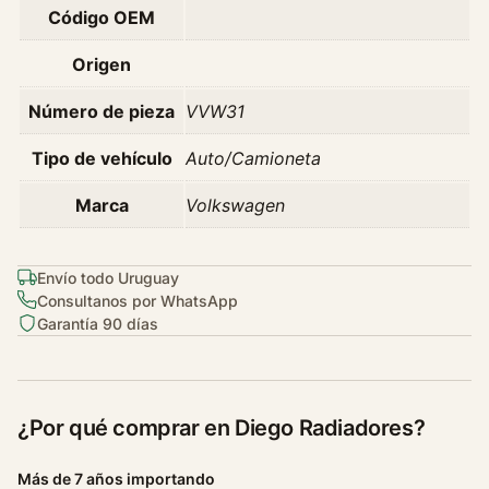
Código OEM
e
n
Origen
P
o
Número de pieza
VVW31
l
o
Tipo de vehículo
Auto/Camioneta
1
Marca
Volkswagen
.
6
N
Envío todo Uruguay
C
Consultanos por WhatsApp
/
Garantía 90 días
a
A
ñ
o
¿Por qué comprar en Diego Radiadores?
1
9
Más de 7 años importando