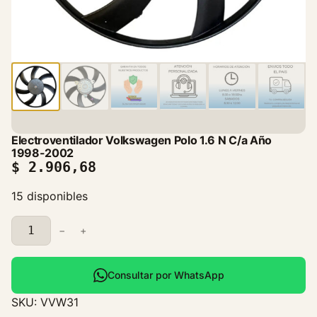
Electroventilador Volkswagen Polo 1.6 N C/a Año
1998-2002
$
2.906,68
15 disponibles
E
−
+
l
e
c
Consultar por WhatsApp
t
SKU:
VVW31
r