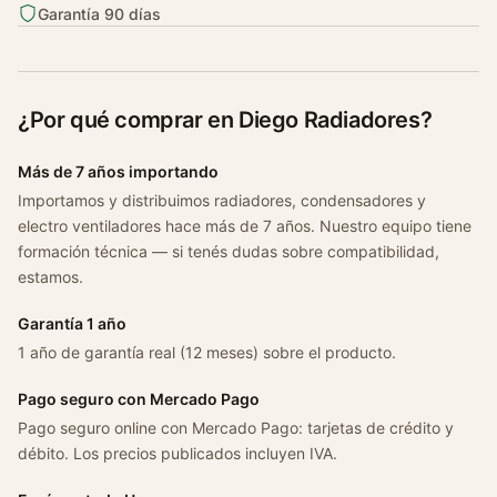
Garantía 90 días
R
e
n
a
¿Por qué comprar en Diego Radiadores?
u
l
Más de 7 años importando
t
Importamos y distribuimos radiadores, condensadores y
M
electro ventiladores hace más de 7 años. Nuestro equipo tiene
e
formación técnica — si tenés dudas sobre compatibilidad,
g
estamos.
a
n
Garantía 1 año
e
1 año de garantía real (12 meses) sobre el producto.
S
y
Pago seguro con Mercado Pago
m
Pago seguro online con Mercado Pago: tarjetas de crédito y
b
débito. Los precios publicados incluyen IVA.
o
l