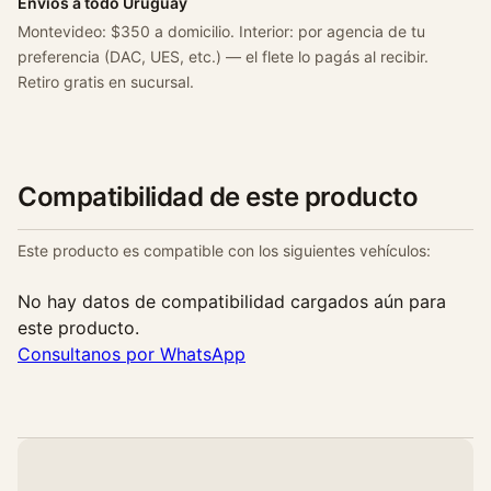
Envíos a todo Uruguay
K
Montevideo: $350 a domicilio. Interior: por agencia de tu
9
preferencia (DAC, UES, etc.) — el flete lo pagás al recibir.
k
Retiro gratis en sucursal.
1
.
5
D
Compatibilidad de este producto
c
i
Este producto es compatible con los siguientes vehículos:
c
a
No hay datos de compatibilidad cargados aún para
n
este producto.
t
Consultanos por WhatsApp
i
d
a
d