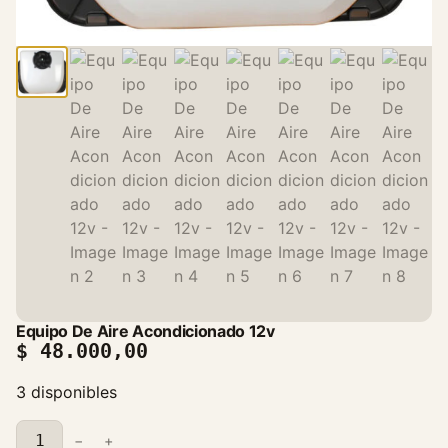
Equipo De Aire Acondicionado 12v
$
48.000,00
3 disponibles
E
−
+