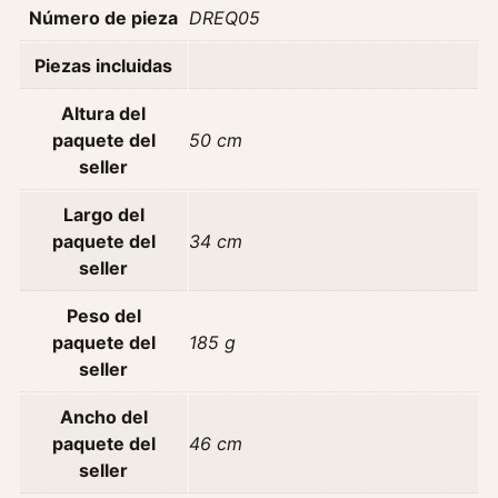
o
Número de pieza
DREQ05
n
Piezas incluidas
a
d
Altura del
o
paquete del
50 cm
1
seller
2
v
Largo del
c
paquete del
34 cm
a
seller
n
t
Peso del
i
paquete del
185 g
d
seller
a
Ancho del
d
paquete del
46 cm
seller