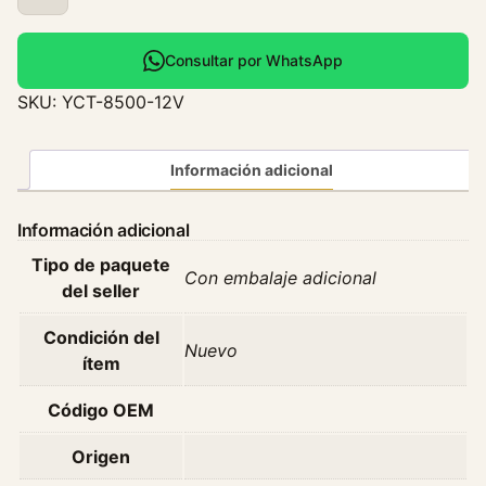
q
u
i
Consultar por WhatsApp
p
SKU:
YCT-8500-12V
o
D
e
Información adicional
A
i
Información adicional
r
Tipo de paquete
e
Con embalaje adicional
del seller
A
c
Condición del
o
Nuevo
ítem
n
d
Código OEM
i
c
Origen
i