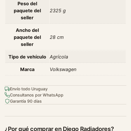
Peso del
3
paquete del
2325 g
G
seller
4
1
Ancho del
.
paquete del
28 cm
6
seller
1
.
Tipo de vehículo
Agrícola
8
A
Marca
Volkswagen
ñ
o
9
Envío todo Uruguay
Consultanos por WhatsApp
5
Garantía 90 días
-
9
8
c
¿Por qué comprar en Diego Radiadores?