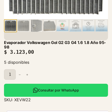
Evaporador Volkswagen Gol G2 G3 G4 1.6 1.8 Año 95-
98
$
3.123,00
5 disponibles
E
−
+
v
a
p
Consultar por WhatsApp
o
SKU:
XEVW22
r
a