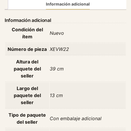
d
Información adicional
o
r
Información adicional
V
Condición del
o
Nuevo
ítem
l
k
Número de pieza
XEVW22
s
w
Altura del
a
paquete del
39 cm
g
seller
e
n
Largo del
G
paquete del
13 cm
o
seller
l
G
Tipo de paquete
Con embalaje adicional
2
del seller
G