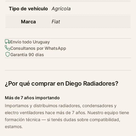
o
Tipo de vehículo
Agrícola
b
l
Marca
Fiat
o
1
.
Envío todo Uruguay
Consultanos por WhatsApp
3
Garantía 90 días
N
a
f
t
¿Por qué comprar en Diego Radiadores?
a
A
Más de 7 años importando
ñ
Importamos y distribuimos radiadores, condensadores y
o
electro ventiladores hace más de 7 años. Nuestro equipo tiene
2
formación técnica — si tenés dudas sobre compatibilidad,
0
estamos.
0