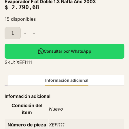
Evaporador Fiat Doblo 1.3 Nafta Año 2003
$
2.790,68
15 disponibles
E
−
+
v
a
p
Consultar por WhatsApp
o
SKU:
XEFI111
r
a
d
Información adicional
o
r
Información adicional
F
Condición del
i
Nuevo
ítem
a
t
Número de pieza
XEFI111
D