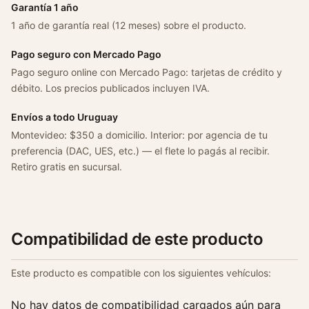
3
Garantía 1 año
c
1 año de garantía real (12 meses) sobre el producto.
a
n
Pago seguro con Mercado Pago
t
Pago seguro online con Mercado Pago: tarjetas de crédito y
i
débito. Los precios publicados incluyen IVA.
d
a
Envíos a todo Uruguay
d
Montevideo: $350 a domicilio. Interior: por agencia de tu
preferencia (DAC, UES, etc.) — el flete lo pagás al recibir.
Retiro gratis en sucursal.
Compatibilidad de este producto
Este producto es compatible con los siguientes vehículos:
No hay datos de compatibilidad cargados aún para