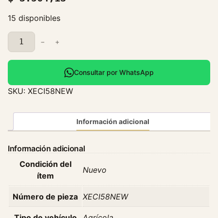
15 disponibles
E
−
+
v
a
p
Consultar por WhatsApp
o
SKU:
XECI58NEW
r
a
d
Información adicional
o
r
Información adicional
P
Condición del
e
Nuevo
ítem
u
g
Número de pieza
XECI58NEW
e
o
Tipo de vehículo
Agrícola