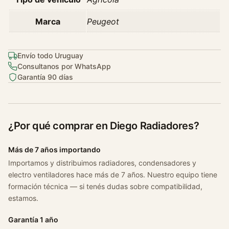
t
3
Marca
Peugeot
0
1
1
Envío todo Uruguay
Consultanos por WhatsApp
.
Garantía 90 días
6
1
6
v
¿Por qué comprar en Diego Radiadores?
H
p
Más de 7 años importando
A
Importamos y distribuimos radiadores, condensadores y
ñ
electro ventiladores hace más de 7 años. Nuestro equipo tiene
o
formación técnica — si tenés dudas sobre compatibilidad,
2
estamos.
0
1
Garantía 1 año
3