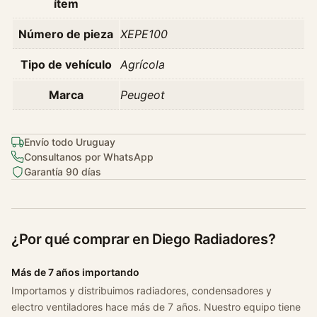
ítem
u
g
Número de pieza
XEPE100
e
o
Tipo de vehículo
Agrícola
t
3
Marca
Peugeot
0
0
8
Envío todo Uruguay
Consultanos por WhatsApp
1
Garantía 90 días
.
6
T
h
¿Por qué comprar en Diego Radiadores?
p
A
Más de 7 años importando
ñ
Importamos y distribuimos radiadores, condensadores y
o
electro ventiladores hace más de 7 años. Nuestro equipo tiene
2