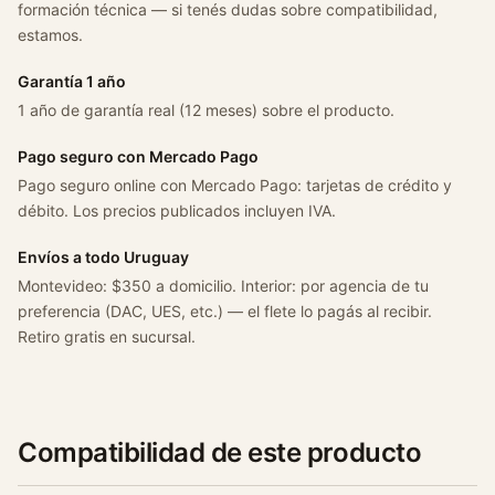
formación técnica — si tenés dudas sobre compatibilidad,
0
estamos.
1
2
Garantía 1 año
c
1 año de garantía real (12 meses) sobre el producto.
a
n
Pago seguro con Mercado Pago
t
Pago seguro online con Mercado Pago: tarjetas de crédito y
i
débito. Los precios publicados incluyen IVA.
d
a
Envíos a todo Uruguay
d
Montevideo: $350 a domicilio. Interior: por agencia de tu
preferencia (DAC, UES, etc.) — el flete lo pagás al recibir.
Retiro gratis en sucursal.
Compatibilidad de este producto