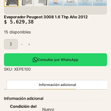
Evaporador Peugeot 3008 1.6 Thp Año 2012
$
5.629,38
15 disponibles
E
−
+
v
a
p
Consultar por WhatsApp
o
SKU:
XEPE100
r
a
d
Información adicional
o
r
Información adicional
P
Condición del
e
Nuevo