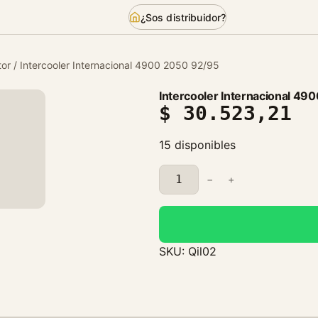
¿Sos distribuidor?
or
/ Intercooler Internacional 4900 2050 92/95
Intercooler Internacional 49
$
30.523,21
15 disponibles
I
−
+
n
t
e
r
SKU:
Qil02
c
o
o
l