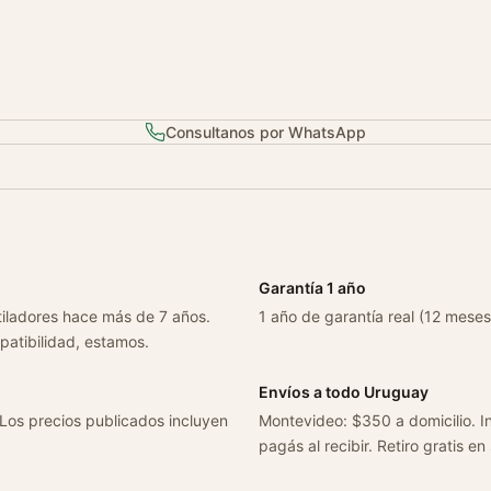
2
0
5
0
9
Consultanos por WhatsApp
2
/
9
5
c
a
Garantía 1 año
n
tiladores hace más de 7 años.
1 año de garantía real (12 meses
t
patibilidad, estamos.
i
d
Envíos a todo Uruguay
a
 Los precios publicados incluyen
Montevideo: $350 a domicilio. In
d
pagás al recibir. Retiro gratis en