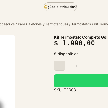
¿Sos distribuidor?
ccesorios
/
Para Calefones y Termotanques
/
Termostatos
/ Kit Term
Kit Termostato Completo Gol
$
1.990,00
8 disponibles
K
−
+
i
t
T
e
SKU:
TER031
r
m
o