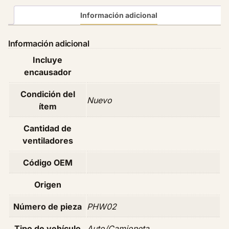
e
Información adicional
n
t
Información adicional
i
Incluye
l
encausador
a
d
Condición del
o
Nuevo
ítem
r
C
Cantidad de
a
ventiladores
m
i
Código OEM
ó
n
Origen
H
Número de pieza
PHW02
o
w
Tipo de vehículo
Auto/Camioneta