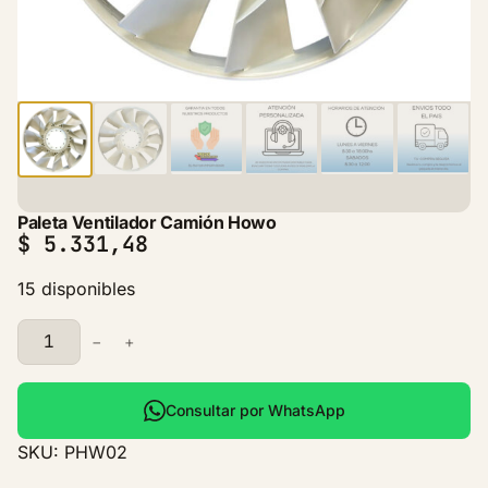
Paleta Ventilador Camión Howo
$
5.331,48
15 disponibles
P
−
+
a
l
e
Consultar por WhatsApp
t
SKU:
PHW02
a
V