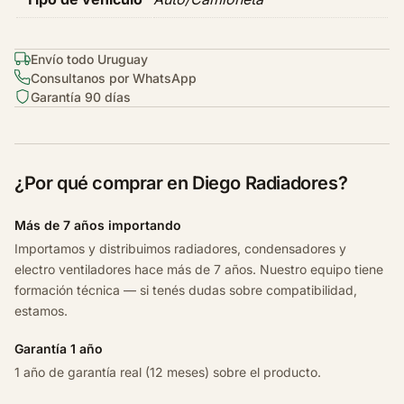
o
c
a
Envío todo Uruguay
n
Consultanos por WhatsApp
t
Garantía 90 días
i
d
a
d
¿Por qué comprar en Diego Radiadores?
Más de 7 años importando
Importamos y distribuimos radiadores, condensadores y
electro ventiladores hace más de 7 años. Nuestro equipo tiene
formación técnica — si tenés dudas sobre compatibilidad,
estamos.
Garantía 1 año
1 año de garantía real (12 meses) sobre el producto.