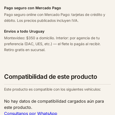
i
Pago seguro con Mercado Pago
r
Pago seguro online con Mercado Pago: tarjetas de crédito y
a
débito. Los precios publicados incluyen IVA.
D
t
Envíos a todo Uruguay
h
Montevideo: $350 a domicilio. Interior: por agencia de tu
D
preferencia (DAC, UES, etc.) — el flete lo pagás al recibir.
i
Retiro gratis en sucursal.
e
s
e
l
Compatibilidad de este producto
2
0
Este producto es compatible con los siguientes vehículos:
0
7
No hay datos de compatibilidad cargados aún para
c
este producto.
a
Consultanos por WhatsApp