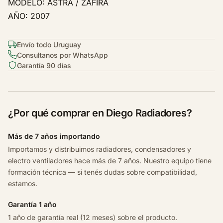
MODELO: ASTRA / ZAFIRA
o
AÑO: 2007
C
h
e
Envío todo Uruguay
v
Consultanos por WhatsApp
r
Garantía 90 días
o
l
e
¿Por qué comprar en Diego Radiadores?
t
A
Más de 7 años importando
s
t
Importamos y distribuimos radiadores, condensadores y
electro ventiladores hace más de 7 años. Nuestro equipo tiene
r
formación técnica — si tenés dudas sobre compatibilidad,
a
estamos.
/
z
Garantía 1 año
a
1 año de garantía real (12 meses) sobre el producto.
f