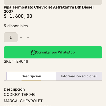
Pipa Termostato Chevrolet Astra/zafira Dth Diesel
2007
$
1.600,00
5 disponibles
P
−
+
i
p
a
Consultar por WhatsApp
T
SKU:
TER046
e
r
m
Descripción
Información adicional
o
s
Descripción
t
CODIGO: TER046
a
MARCA: CHEVROLET
t