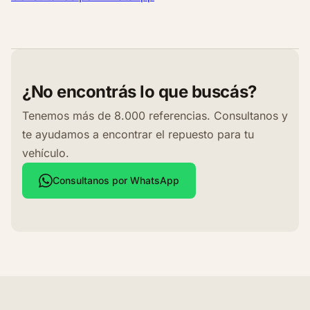
n
t
i
d
a
d
¿No encontrás lo que buscás?
Tenemos más de 8.000 referencias. Consultanos y
te ayudamos a encontrar el repuesto para tu
vehículo.
Consultanos por WhatsApp