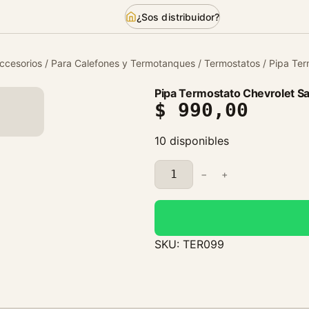
¿Sos distribuidor?
ccesorios
/
Para Calefones y Termotanques
/
Termostatos
/ Pipa Ter
Pipa Termostato Chevrolet Sa
$
990,00
10 disponibles
P
−
+
i
p
a
T
SKU:
TER099
e
r
m
o