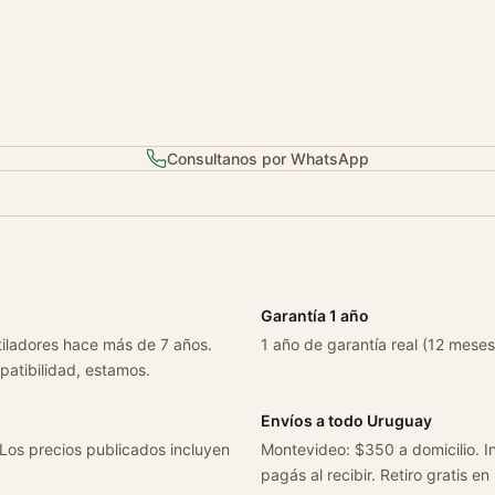
a
n
t
i
d
a
Consultanos por WhatsApp
d
Garantía 1 año
tiladores hace más de 7 años.
1 año de garantía real (12 meses
patibilidad, estamos.
Envíos a todo Uruguay
 Los precios publicados incluyen
Montevideo: $350 a domicilio. In
pagás al recibir. Retiro gratis en