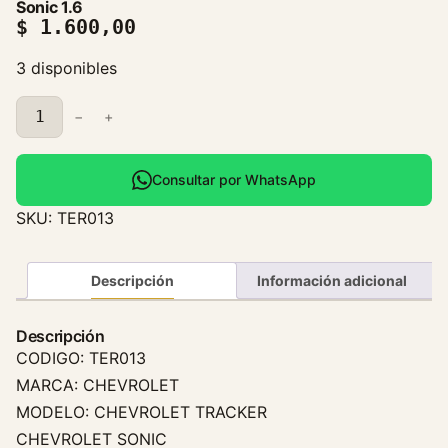
Sonic 1.6
$
1.600,00
3 disponibles
P
−
+
i
p
a
Consultar por WhatsApp
T
SKU:
TER013
e
r
m
Descripción
Información adicional
o
s
Descripción
t
CODIGO: TER013
a
MARCA: CHEVROLET
t
MODELO: CHEVROLET TRACKER
o
CHEVROLET SONIC
C