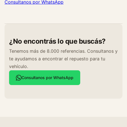
Consultanos por WhatsApp
a
n
t
i
d
a
¿No encontrás lo que buscás?
d
Tenemos más de 8.000 referencias. Consultanos y
te ayudamos a encontrar el repuesto para tu
vehículo.
Consultanos por WhatsApp