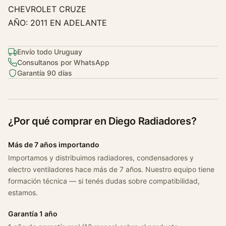
CHEVROLET CRUZE
h
e
AÑO: 2011 EN ADELANTE
v
r
Envío todo Uruguay
o
Consultanos por WhatsApp
l
Garantía 90 días
e
t
T
r
¿Por qué comprar en Diego Radiadores?
a
c
Más de 7 años importando
k
Importamos y distribuimos radiadores, condensadores y
e
electro ventiladores hace más de 7 años. Nuestro equipo tiene
r
formación técnica — si tenés dudas sobre compatibilidad,
1
estamos.
.
Garantía 1 año
8