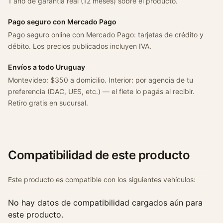
1 año de garantía real (12 meses) sobre el producto.
/
C
Pago seguro con Mercado Pago
r
Pago seguro online con Mercado Pago: tarjetas de crédito y
u
débito. Los precios publicados incluyen IVA.
z
e
Envíos a todo Uruguay
1
Montevideo: $350 a domicilio. Interior: por agencia de tu
.
preferencia (DAC, UES, etc.) — el flete lo pagás al recibir.
8
Retiro gratis en sucursal.
/
S
o
n
Compatibilidad de este producto
i
c
Este producto es compatible con los siguientes vehículos:
1
.
No hay datos de compatibilidad cargados aún para
6
este producto.
c