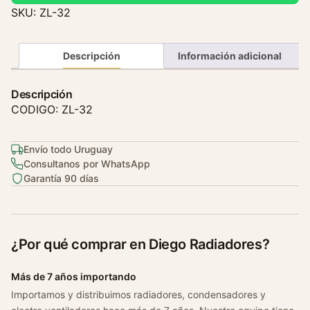
T
SKU:
ZL-32
e
r
m
Descripción
Información adicional
o
s
Descripción
t
CODIGO: ZL-32
a
t
Envío todo Uruguay
o
Consultanos por WhatsApp
C
Garantía 90 días
h
e
v
r
¿Por qué comprar en Diego Radiadores?
o
l
Más de 7 años importando
e
Importamos y distribuimos radiadores, condensadores y
t