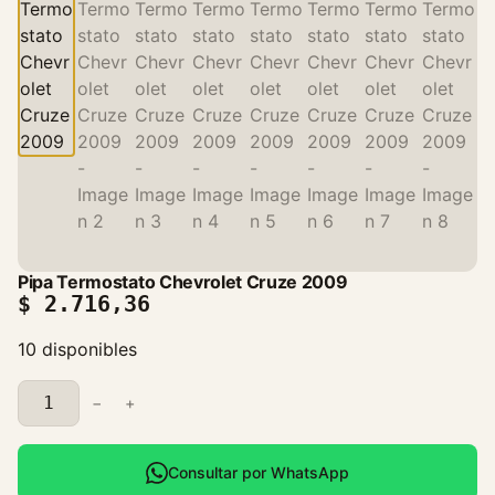
Pipa Termostato Chevrolet Cruze 2009
$
2.716,36
10 disponibles
P
−
+
i
p
a
Consultar por WhatsApp