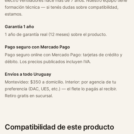
electro ventiladores hace más de 7 años. Nuestro equipo tiene
C
formación técnica — si tenés dudas sobre compatibilidad,
r
estamos.
u
z
Garantía 1 año
e
1 año de garantía real (12 meses) sobre el producto.
2
0
Pago seguro con Mercado Pago
0
Pago seguro online con Mercado Pago: tarjetas de crédito y
9
débito. Los precios publicados incluyen IVA.
c
Envíos a todo Uruguay
a
Montevideo: $350 a domicilio. Interior: por agencia de tu
n
preferencia (DAC, UES, etc.) — el flete lo pagás al recibir.
t
Retiro gratis en sucursal.
i
d
a
d
Compatibilidad de este producto