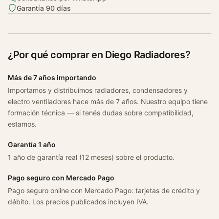
e
Garantía 90 días
o
t
2
¿Por qué comprar en Diego Radiadores?
0
6
Más de 7 años importando
/
2
Importamos y distribuimos radiadores, condensadores y
electro ventiladores hace más de 7 años. Nuestro equipo tiene
0
formación técnica — si tenés dudas sobre compatibilidad,
7
estamos.
/
3
Garantía 1 año
0
1 año de garantía real (12 meses) sobre el producto.
7
/
Pago seguro con Mercado Pago
c
Pago seguro online con Mercado Pago: tarjetas de crédito y
3
débito. Los precios publicados incluyen IVA.
/