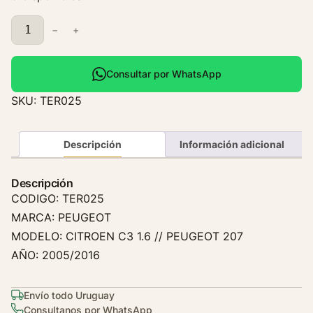
P
−
+
i
p
a
Consultar por WhatsApp
T
SKU:
TER025
e
r
m
Descripción
Información adicional
o
s
Descripción
t
CODIGO: TER025
a
MARCA: PEUGEOT
t
MODELO: CITROEN C3 1.6 // PEUGEOT 207
o
AÑO: 2005/2016
P
e
u
Envío todo Uruguay
g
Consultanos por WhatsApp