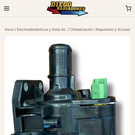
Inicio
/
Electrodomésticos y Aires Ac.
/
Climatización
/
Repuestos y Accesorio