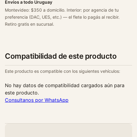
c
Envíos a todo Uruguay
4
Montevideo: $350 a domicilio. Interior: por agencia de tu
c
preferencia (DAC, UES, etc.) — el flete lo pagás al recibir.
a
Retiro gratis en sucursal.
n
t
i
d
Compatibilidad de este producto
a
d
Este producto es compatible con los siguientes vehículos:
No hay datos de compatibilidad cargados aún para
este producto.
Consultanos por WhatsApp