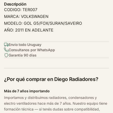
s
Descripción
t
CODIGO: TER007
a
MARCA: VOLKSWAGEN
t
MODELO: GOL G5/FOX/SURAN/SAVEIRO
o
AÑO: 2011 EN ADELANTE
G
o
l
Envío todo Uruguay
G
Consultanos por WhatsApp
5
Garantía 90 días
/
f
o
¿Por qué comprar en Diego Radiadores?
x
/
Más de 7 años importando
s
u
Importamos y distribuimos radiadores, condensadores y
electro ventiladores hace más de 7 años. Nuestro equipo tiene
r
formación técnica — si tenés dudas sobre compatibilidad,
a