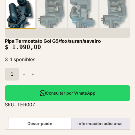
Pipa Termostato Gol G5/fox/suran/saveiro
$
1.990,00
3 disponibles
P
−
+
i
p
a
Consultar por WhatsApp
T
SKU:
TER007
e
r
m
Descripción
Información adicional
o