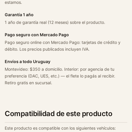
estamos.
n
/
Garantía 1 año
s
1 año de garantía real (12 meses) sobre el producto.
a
v
Pago seguro con Mercado Pago
e
Pago seguro online con Mercado Pago: tarjetas de crédito y
i
débito. Los precios publicados incluyen IVA.
r
o
Envíos a todo Uruguay
c
Montevideo: $350 a domicilio. Interior: por agencia de tu
a
preferencia (DAC, UES, etc.) — el flete lo pagás al recibir.
n
Retiro gratis en sucursal.
t
i
d
a
Compatibilidad de este producto
d
Este producto es compatible con los siguientes vehículos: