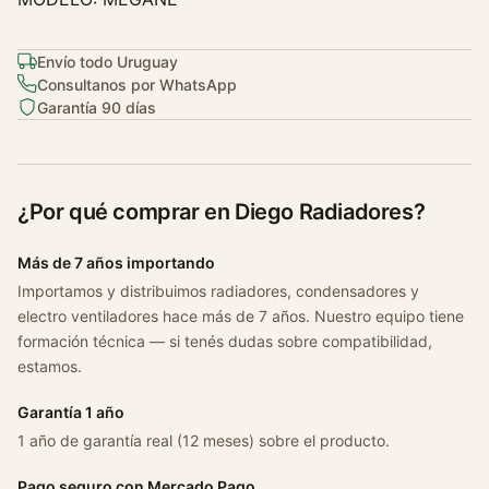
o
M
e
Envío todo Uruguay
g
Consultanos por WhatsApp
Garantía 90 días
a
n
e
2
¿Por qué comprar en Diego Radiadores?
,
0
Más de 7 años importando
c
Importamos y distribuimos radiadores, condensadores y
a
electro ventiladores hace más de 7 años. Nuestro equipo tiene
n
formación técnica — si tenés dudas sobre compatibilidad,
t
estamos.
i
d
Garantía 1 año
a
1 año de garantía real (12 meses) sobre el producto.
d
Pago seguro con Mercado Pago