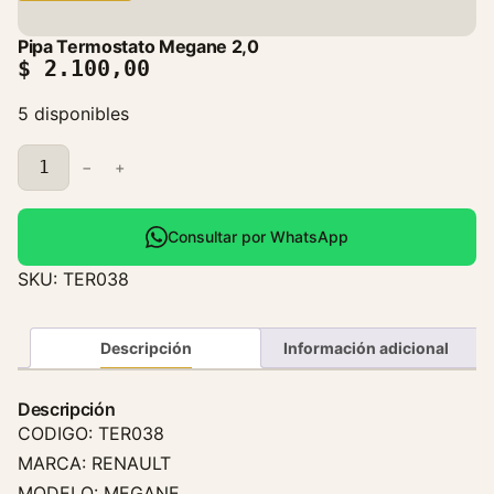
Pipa Termostato Megane 2,0
$
2.100,00
5 disponibles
P
−
+
i
p
a
Consultar por WhatsApp
T
SKU:
TER038
e
r
m
Descripción
Información adicional
o
s
Descripción
t
CODIGO: TER038
a
MARCA: RENAULT
t
MODELO: MEGANE