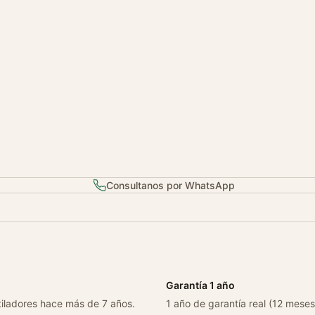
1
4
7
c
a
n
t
i
d
a
d
Consultanos por WhatsApp
Garantía 1 año
tiladores hace más de 7 años.
1 año de garantía real (12 meses