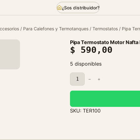
¿Sos distribuidor?
ccesorios
/
Para Calefones y Termotanques
/
Termostatos
/ Pipa Ter
Pipa Termostato Motor Nafta 
$
590,00
5 disponibles
P
−
+
i
p
a
T
SKU:
TER100
e
r
m
o