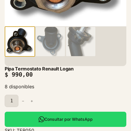
Pipa Termostato Renault Logan
$
990,00
8 disponibles
P
−
+
i
p
a
Consultar por WhatsApp
T
SKU:
TER050