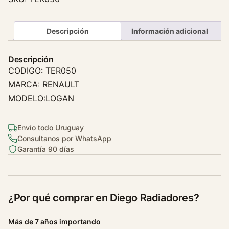
e
r
m
Descripción
Información adicional
o
s
Descripción
t
CODIGO: TER050
a
MARCA: RENAULT
t
MODELO:LOGAN
o
R
e
Envío todo Uruguay
n
Consultanos por WhatsApp
Garantía 90 días
a
u
l
t
¿Por qué comprar en Diego Radiadores?
L
o
Más de 7 años importando
g