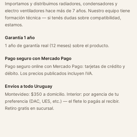
Importamos y distribuimos radiadores, condensadores y
a
electro ventiladores hace más de 7 años. Nuestro equipo tiene
n
formación técnica — si tenés dudas sobre compatibilidad,
c
estamos.
a
n
Garantía 1 año
t
1 año de garantía real (12 meses) sobre el producto.
i
d
Pago seguro con Mercado Pago
a
Pago seguro online con Mercado Pago: tarjetas de crédito y
d
débito. Los precios publicados incluyen IVA.
Envíos a todo Uruguay
Montevideo: $350 a domicilio. Interior: por agencia de tu
preferencia (DAC, UES, etc.) — el flete lo pagás al recibir.
Retiro gratis en sucursal.