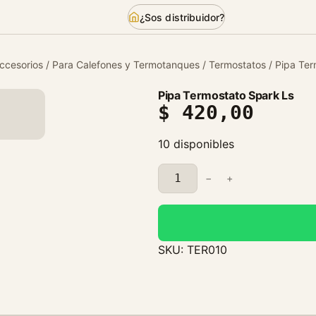
¿Sos distribuidor?
ccesorios
/
Para Calefones y Termotanques
/
Termostatos
/ Pipa Ter
Pipa Termostato Spark Ls
$
420,00
10 disponibles
P
−
+
i
p
a
T
SKU:
TER010
e
r
m
o