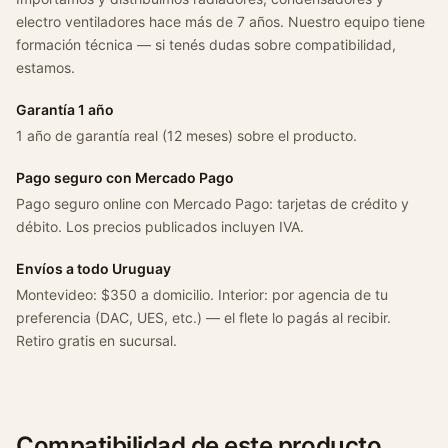
T
electro ventiladores hace más de 7 años. Nuestro equipo tiene
u
formación técnica — si tenés dudas sobre compatibilidad,
r
estamos.
b
o
Garantía 1 año
/
1 año de garantía real (12 meses) sobre el producto.
O
n
Pago seguro con Mercado Pago
i
Pago seguro online con Mercado Pago: tarjetas de crédito y
x
débito. Los precios publicados incluyen IVA.
1
,
Envíos a todo Uruguay
0
Montevideo: $350 a domicilio. Interior: por agencia de tu
T
preferencia (DAC, UES, etc.) — el flete lo pagás al recibir.
u
Retiro gratis en sucursal.
r
b
o
c
Compatibilidad de este producto