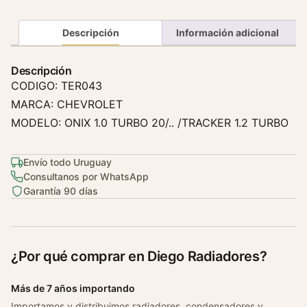
r
m
Descripción
Información adicional
o
s
Descripción
t
CODIGO: TER043
a
MARCA: CHEVROLET
t
MODELO: ONIX 1.0 TURBO 20/.. /TRACKER 1.2 TURBO
o
T
r
Envío todo Uruguay
a
Consultanos por WhatsApp
Garantía 90 días
c
k
e
r
¿Por qué comprar en Diego Radiadores?
1
.
Más de 7 años importando
2
Importamos y distribuimos radiadores, condensadores y