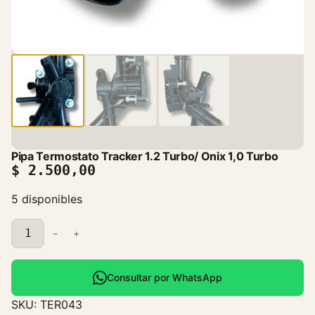
Pipa Termostato Tracker 1.2 Turbo/ Onix 1,0 Turbo
$
2.500,00
5 disponibles
P
−
+
i
p
a
Consultar por WhatsApp
T
SKU:
TER043
e