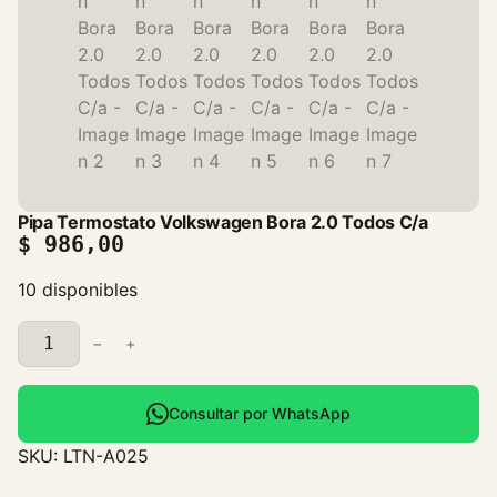
Pipa Termostato Volkswagen Bora 2.0 Todos C/a
$
986,00
10 disponibles
P
−
+
i
p
a
Consultar por WhatsApp
T
SKU:
LTN-A025
e
r