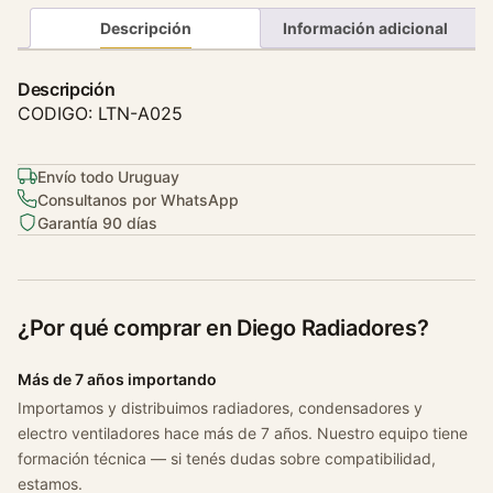
m
Descripción
Información adicional
o
s
Descripción
t
CODIGO: LTN-A025
a
t
Envío todo Uruguay
o
Consultanos por WhatsApp
V
Garantía 90 días
o
l
k
s
¿Por qué comprar en Diego Radiadores?
w
a
Más de 7 años importando
g
Importamos y distribuimos radiadores, condensadores y
e
electro ventiladores hace más de 7 años. Nuestro equipo tiene
n
formación técnica — si tenés dudas sobre compatibilidad,
B
estamos.