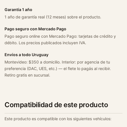
o
r
Garantía 1 año
a
1 año de garantía real (12 meses) sobre el producto.
2
.
Pago seguro con Mercado Pago
0
Pago seguro online con Mercado Pago: tarjetas de crédito y
T
débito. Los precios publicados incluyen IVA.
o
Envíos a todo Uruguay
d
Montevideo: $350 a domicilio. Interior: por agencia de tu
o
preferencia (DAC, UES, etc.) — el flete lo pagás al recibir.
s
Retiro gratis en sucursal.
C
/
a
c
a
Compatibilidad de este producto
n
t
Este producto es compatible con los siguientes vehículos:
i