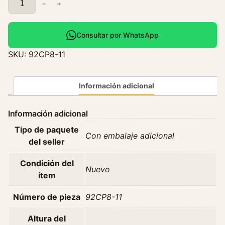
−
+
r
e
s
Consultar por WhatsApp
o
SKU:
92CP8-11
s
t
a
Información adicional
t
o
Información adicional
N
Tipo de paquete
i
Con embalaje adicional
del seller
s
s
Condición del
a
Nuevo
ítem
n
V
Número de pieza
92CP8-11
e
r
Altura del