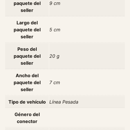
s
paquete del
9 cm
a
seller
1
.
Largo del
6
paquete del
5 cm
S
seller
e
Peso del
n
paquete del
20 g
s
seller
e
A
Ancho del
ñ
paquete del
7 cm
o
seller
2
0
Tipo de vehículo
Línea Pesada
1
2
Género del
c
conector
a