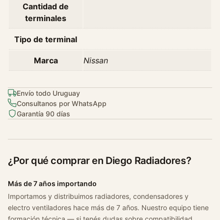
Cantidad de
n
terminales
t
i
Tipo de terminal
d
a
Marca
Nissan
d
Envío todo Uruguay
Consultanos por WhatsApp
Garantía 90 días
¿Por qué comprar en Diego Radiadores?
Más de 7 años importando
Importamos y distribuimos radiadores, condensadores y
electro ventiladores hace más de 7 años. Nuestro equipo tiene
formación técnica — si tenés dudas sobre compatibilidad,