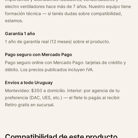
o
electro ventiladores hace más de 7 años. Nuestro equipo tiene
c
formación técnica — si tenés dudas sobre compatibilidad,
a
estamos.
n
t
Garantía 1 año
i
1 año de garantía real (12 meses) sobre el producto.
d
a
Pago seguro con Mercado Pago
d
Pago seguro online con Mercado Pago: tarjetas de crédito y
débito. Los precios publicados incluyen IVA.
Envíos a todo Uruguay
Montevideo: $350 a domicilio. Interior: por agencia de tu
preferencia (DAC, UES, etc.) — el flete lo pagás al recibir.
Retiro gratis en sucursal.
Compatibilidad de este producto