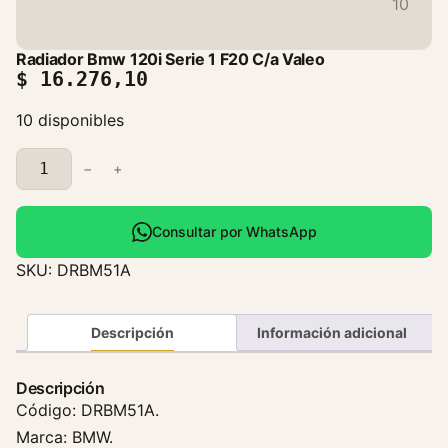
Radiador Bmw 120i Serie 1 F20 C/a Valeo
$
16.276,10
10 disponibles
R
−
+
a
d
i
Consultar por WhatsApp
a
SKU:
DRBM51A
d
o
r
Descripción
Información adicional
B
m
Descripción
w
Código: DRBM51A.
1
Marca: BMW.
2