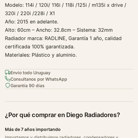
Modelo: 114i / 120i/ 116i / 118i /125i / m135i x drive /
0
320i / 220i /228i / X1
i
Año: 2015 en adelante.
S
e
Alto: 60cm – Ancho: 32.8cm – Sistema: 32mm
r
Radiador marca: RADLINE, Garantía 1 año, calidad
i
certificada 100% garantizada.
e
Materiales: Plástico y aluminio.
1
F
Envío todo Uruguay
2
Consultanos por WhatsApp
0
Garantía 90 días
C
/
a
V
¿Por qué comprar en Diego Radiadores?
a
l
Más de 7 años importando
e
Importamos y distribuimos radiadores, condensadores y