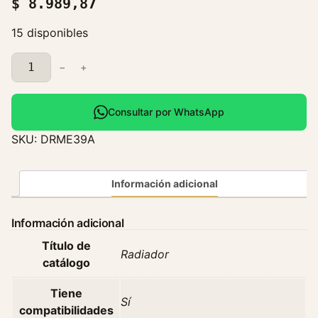
$
8.989,87
15 disponibles
R
−
+
a
d
i
Consultar por WhatsApp
a
SKU:
DRME39A
d
o
r
Información adicional
B
m
Información adicional
w
Título de
3
Radiador
catálogo
1
8
Tiene
D
Sí
compatibilidades
3