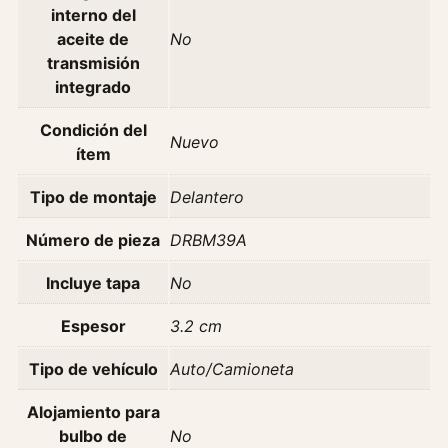
2
interno del
E
aceite de
No
9
transmisión
3
integrado
c
a
Condición del
Nuevo
n
ítem
t
Tipo de montaje
Delantero
i
d
Número de pieza
DRBM39A
a
d
Incluye tapa
No
Espesor
3.2 cm
Tipo de vehículo
Auto/Camioneta
Alojamiento para
bulbo de
No