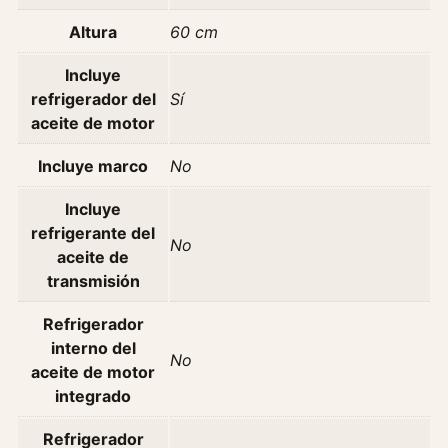
2
Altura
60 cm
0
D
Incluye
–
refrigerador del
Sí
S
aceite de motor
e
r
Incluye marco
No
i
Incluye
e
refrigerante del
3
No
aceite de
E
transmisión
9
0
Refrigerador
E
interno del
9
No
aceite de motor
1
integrado
E
9
Refrigerador