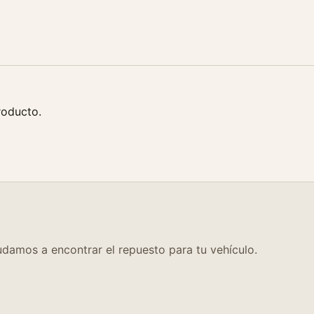
i
d
a
d
roducto.
damos a encontrar el repuesto para tu vehículo.