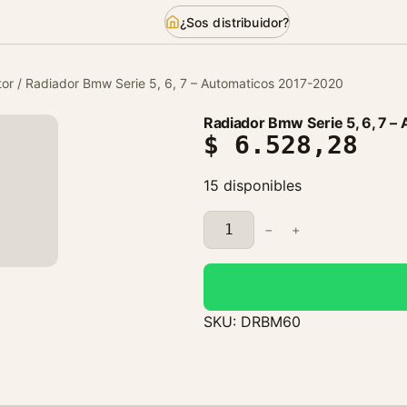
¿Sos distribuidor?
or
/ Radiador Bmw Serie 5, 6, 7 – Automaticos 2017-2020
Radiador Bmw Serie 5, 6, 7 
$
6.528,28
15 disponibles
R
−
+
a
d
i
a
SKU:
DRBM60
d
o
r
B