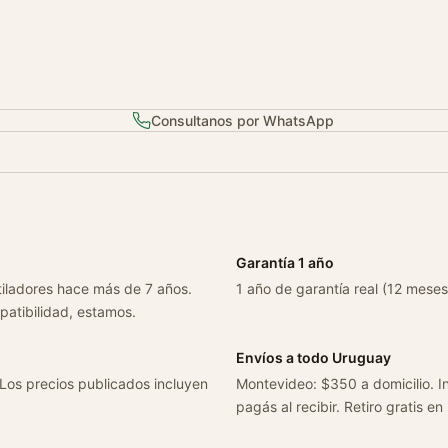
t
i
c
o
s
Consultanos por WhatsApp
2
0
1
7
-
2
Garantía 1 año
0
tiladores hace más de 7 años.
1 año de garantía real (12 meses
2
patibilidad, estamos.
0
c
Envíos a todo Uruguay
a
 Los precios publicados incluyen
Montevideo: $350 a domicilio. In
n
pagás al recibir. Retiro gratis en
t