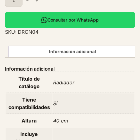
−
+
a
d
i
Consultar por WhatsApp
a
SKU:
DRCN04
d
o
r
Información adicional
C
h
Información adicional
a
Título de
n
Radiador
catálogo
a
S
Tiene
c
Sí
compatibilidades
1
0
Altura
40 cm
2
1
Incluye
1