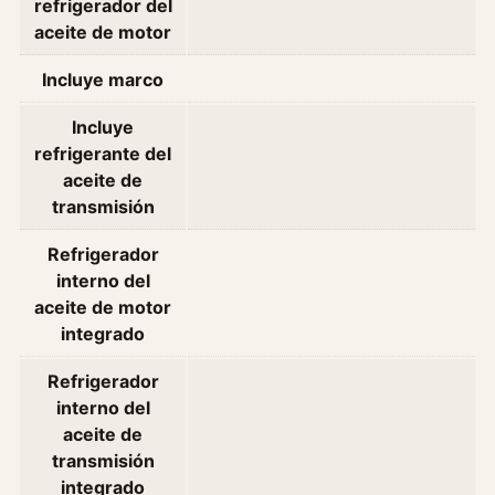
refrigerador del
.
aceite de motor
2
C
Incluye marco
/
Incluye
a
refrigerante del
Y
aceite de
S
transmisión
/
a
Refrigerador
A
interno del
ñ
aceite de motor
o
integrado
2
0
Refrigerador
1
interno del
0
aceite de
c
transmisión
a
integrado