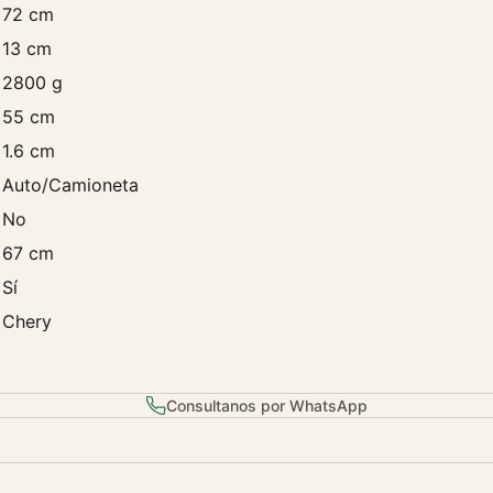
72 cm
l
v
13 cm
u
2800 g
l
55 cm
a
1.6 cm
s
A
Auto/Camioneta
ñ
No
o
67 cm
2
0
Sí
1
Chery
4
c
a
Consultanos por WhatsApp
n
t
i