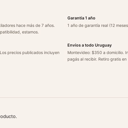
d
a
d
Garantía 1 año
tiladores hace más de 7 años.
1 año de garantía real (12 meses
patibilidad, estamos.
Envíos a todo Uruguay
 Los precios publicados incluyen
Montevideo: $350 a domicilio. In
pagás al recibir. Retiro gratis en
roducto.