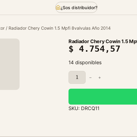
¿Sos distribuidor?
or
/ Radiador Chery Cowin 1.5 Mpfi 8valvulas Año 2014
Radiador Chery Cowin 1.5 Mpf
$
4.754,57
14 disponibles
R
−
+
a
d
i
a
SKU:
DRCQ11
d
o
r
C