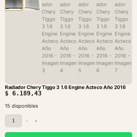
Radiador Chery Tiggo 3 1.6 Engine Acteco Año 2016
$
6.189,43
15 disponibles
R
−
+
a
d