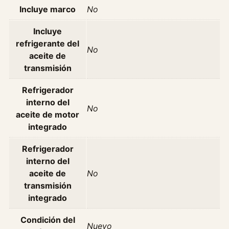
E
Incluye marco
No
n
Incluye
g
refrigerante del
i
No
aceite de
n
transmisión
e
A
Refrigerador
c
interno del
t
No
aceite de motor
e
integrado
c
o
Refrigerador
A
interno del
ñ
aceite de
No
o
transmisión
2
integrado
0
1
Condición del
Nuevo