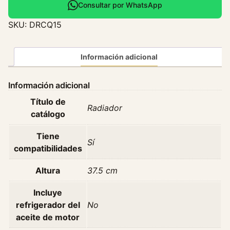
i
Consultar por WhatsApp
a
SKU:
DRCQ15
d
o
r
Información adicional
C
h
Información adicional
e
Título de
r
Radiador
catálogo
y
T
Tiene
i
Sí
compatibilidades
g
g
Altura
37.5 cm
o
3
Incluye
1
refrigerador del
No
.
aceite de motor
6