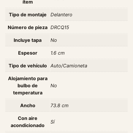
6
ítem
c
Tipo de montaje
Delantero
a
n
Número de pieza
DRCQ15
t
i
Incluye tapa
No
d
a
Espesor
1.6 cm
d
Tipo de vehículo
Auto/Camioneta
Alojamiento para
bulbo de
No
temperatura
Ancho
73.8 cm
Con aire
Sí
acondicionado