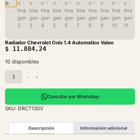
Radiador Chevrolet Onix 1.4 Automatico Valeo
$
11.884,24
10 disponibles
R
−
+
a
d
i
Consultar por WhatsApp
a
SKU:
DRCT130V
d
o
r
Descripción
Información adicional
C