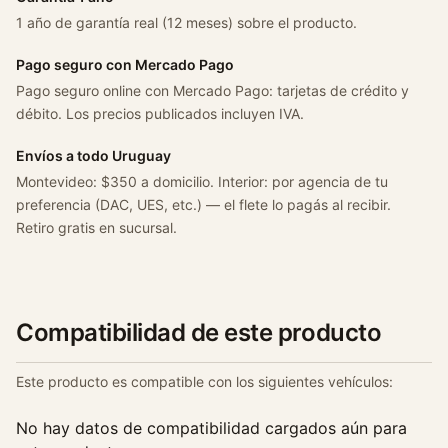
m
1 año de garantía real (12 meses) sobre el producto.
a
t
Pago seguro con Mercado Pago
i
Pago seguro online con Mercado Pago: tarjetas de crédito y
c
débito. Los precios publicados incluyen IVA.
o
V
Envíos a todo Uruguay
a
Montevideo: $350 a domicilio. Interior: por agencia de tu
l
preferencia (DAC, UES, etc.) — el flete lo pagás al recibir.
e
Retiro gratis en sucursal.
o
c
a
n
Compatibilidad de este producto
t
i
Este producto es compatible con los siguientes vehículos:
d
a
No hay datos de compatibilidad cargados aún para
d