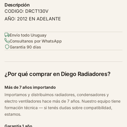
h
Descripción
e
CODIGO: DRCT130V
v
AÑO: 2012 EN ADELANTE
r
o
l
Envío todo Uruguay
Consultanos por WhatsApp
e
Garantía 90 días
t
O
n
i
¿Por qué comprar en Diego Radiadores?
x
1
Más de 7 años importando
.
Importamos y distribuimos radiadores, condensadores y
4
electro ventiladores hace más de 7 años. Nuestro equipo tiene
A
formación técnica — si tenés dudas sobre compatibilidad,
u
estamos.
t
o
Garantía 1 año