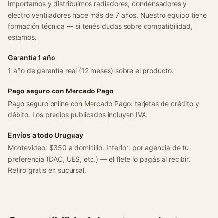
Importamos y distribuimos radiadores, condensadores y
s
electro ventiladores hace más de 7 años. Nuestro equipo tiene
1
formación técnica — si tenés dudas sobre compatibilidad,
.
estamos.
2
2
Garantía 1 año
0
1 año de garantía real (12 meses) sobre el producto.
2
1
Pago seguro con Mercado Pago
/
Pago seguro online con Mercado Pago: tarjetas de crédito y
2
débito. Los precios publicados incluyen IVA.
0
2
Envíos a todo Uruguay
6
Montevideo: $350 a domicilio. Interior: por agencia de tu
c
preferencia (DAC, UES, etc.) — el flete lo pagás al recibir.
a
Retiro gratis en sucursal.
n
t
i
d