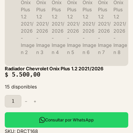
Radiador Chevrolet Onix Plus 1.2 2021/2026
$
5.500,00
15 disponibles
R
−
+
a
d
i
Consultar por WhatsApp
a
SKU:
DRCT168