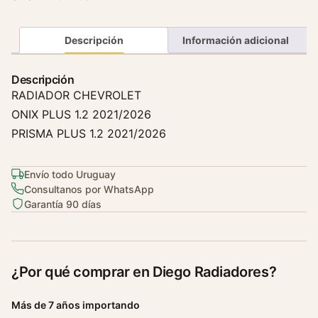
d
o
r
Descripción
Información adicional
C
h
Descripción
e
RADIADOR CHEVROLET
v
ONIX PLUS 1.2 2021/2026
r
PRISMA PLUS 1.2 2021/2026
o
l
e
Envío todo Uruguay
t
Consultanos por WhatsApp
Garantía 90 días
O
n
i
x
¿Por qué comprar en Diego Radiadores?
P
l
Más de 7 años importando
u