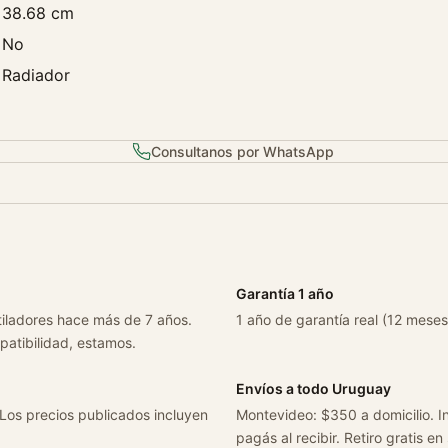
38.68 cm
7
-
No
2
Radiador
0
0
4
Consultanos por WhatsApp
c
a
n
t
i
d
Garantía 1 año
a
tiladores hace más de 7 años.
1 año de garantía real (12 meses
d
patibilidad, estamos.
Envíos a todo Uruguay
 Los precios publicados incluyen
Montevideo: $350 a domicilio. In
pagás al recibir. Retiro gratis en