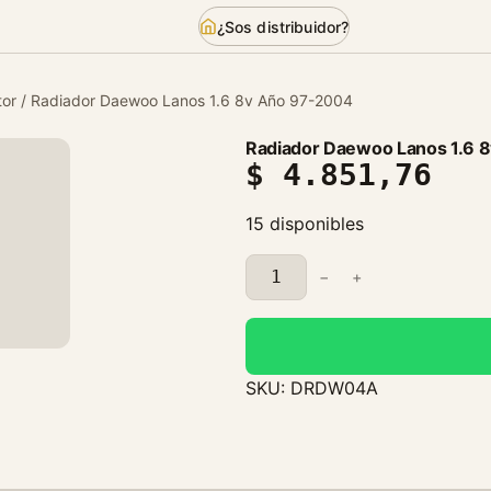
¿Sos distribuidor?
or
/ Radiador Daewoo Lanos 1.6 8v Año 97-2004
Radiador Daewoo Lanos 1.6 
$
4.851,76
15 disponibles
R
−
+
a
d
i
a
SKU:
DRDW04A
d
o
r
D