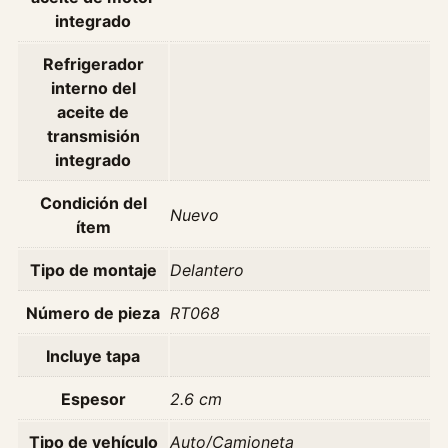
o
integrado
1
Refrigerador
.
interno del
6
aceite de
1
transmisión
6
integrado
v
C
Condición del
o
Nuevo
ítem
n
f
Tipo de montaje
Delantero
o
r
Número de pieza
RT068
t
Incluye tapa
F
u
Espesor
2.6 cm
r
g
Tipo de vehículo
Auto/Camioneta