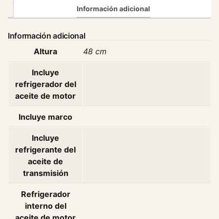
r
Información adicional
D
e
Información adicional
A
Altura
48 cm
g
u
Incluye
a
refrigerador del
R
aceite de motor
e
n
Incluye marco
a
u
Incluye
l
refrigerante del
t
aceite de
K
transmisión
a
n
Refrigerador
g
interno del
o
aceite de motor