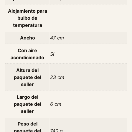
ó
n
Alojamiento para
c
bulbo de
a
temperatura
n
t
Ancho
47 cm
i
Con aire
d
Sí
acondicionado
a
d
Altura del
paquete del
23 cm
seller
Largo del
paquete del
6 cm
seller
Peso del
paquete del
740 g