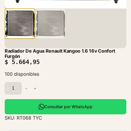
Radiador De Agua Renault Kangoo 1.6 16v Confort
Furgón
$
5.664,95
100 disponibles
R
−
+
a
d
i
Consultar por WhatsApp
a
SKU:
RT068 TYC
d
o