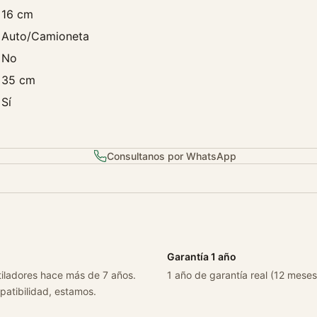
a
16 cm
b
Auto/Camioneta
i
No
n
35 cm
a
1
Sí
.
0
c
Consultanos por WhatsApp
a
n
t
i
d
a
Garantía 1 año
d
tiladores hace más de 7 años.
1 año de garantía real (12 meses
patibilidad, estamos.