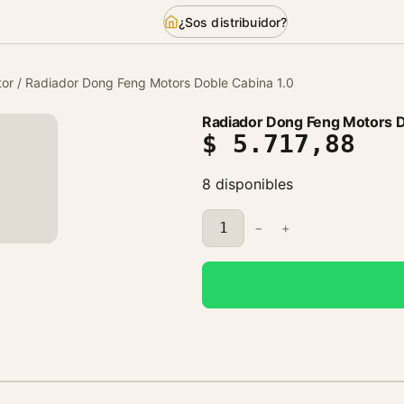
¿Sos distribuidor?
or
/ Radiador Dong Feng Motors Doble Cabina 1.0
Radiador Dong Feng Motors D
$
5.717,88
8 disponibles
R
−
+
a
d
i
a
d
o
r
D