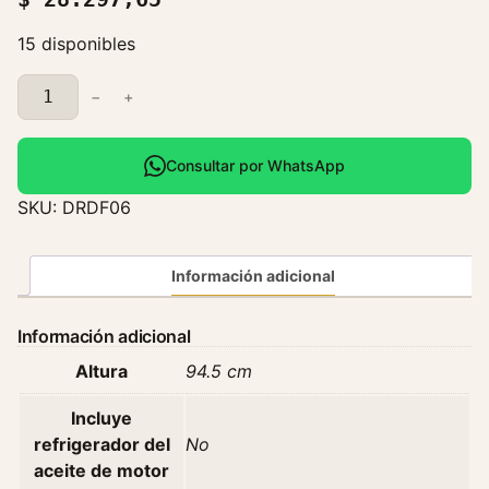
15 disponibles
R
−
+
a
d
i
Consultar por WhatsApp
a
SKU:
DRDF06
d
o
r
Información adicional
D
o
Información adicional
n
Altura
94.5 cm
g
f
Incluye
e
refrigerador del
No
n
aceite de motor
g