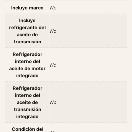
M
Incluye marco
No
o
t
Incluye
o
refrigerante del
No
r
aceite de
s
transmisión
D
f
Refrigerador
4
interno del
No
0
aceite de motor
3
integrado
8
Refrigerador
3
interno del
8
aceite de
No
0
transmisión
h
integrado
p
6
Condición del
×