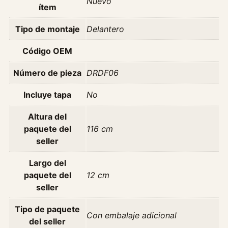
Nuevo
ítem
4
A
Tipo de montaje
Delantero
ñ
o
Código OEM
2
Número de pieza
DRDF06
0
1
Incluye tapa
No
5
c
Altura del
a
paquete del
116 cm
n
seller
t
i
Largo del
d
paquete del
12 cm
a
seller
d
Tipo de paquete
Con embalaje adicional
del seller