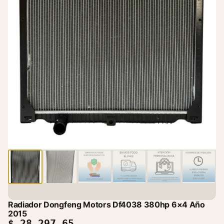
Radiador Dongfeng Motors Df4038 380hp 6×4 Año
2015
$
28.297,65