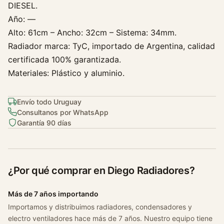
DIESEL.
r
Año: —
l
i
Alto: 61cm – Ancho: 32cm – Sistema: 34mm.
n
Radiador marca: TyC, importado de Argentina, calidad
a
certificada 100% garantizada.
1
Materiales: Plástico y aluminio.
.
7
Envío todo Uruguay
D
Consultanos por WhatsApp
c
Garantía 90 días
a
n
t
i
¿Por qué comprar en Diego Radiadores?
d
a
Más de 7 años importando
d
Importamos y distribuimos radiadores, condensadores y
electro ventiladores hace más de 7 años. Nuestro equipo tiene