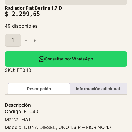
Radiador Fiat Berlina 1.7 D
$
2.299,65
49 disponibles
R
−
+
a
d
i
Consultar por WhatsApp
a
SKU:
FT040
d
o
r
Descripción
Información adicional
F
i
Descripción
a
Código: FT040
t
Marca: FIAT
B
Modelo: DUNA DIESEL, UNO 1.6 R – FIORINO 1.7
e