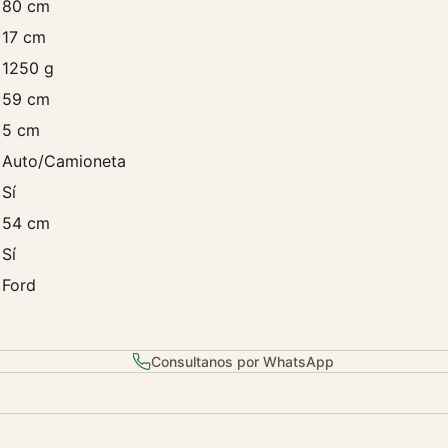
80 cm
6
17 cm
1
9
1250 g
9
59 cm
6
5 cm
/
Auto/Camioneta
1
9
Sí
9
54 cm
9
Sí
3
.
Ford
0
/
4
Consultanos por WhatsApp
.
0
/