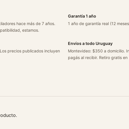
2
.
8
Garantía 1 año
/
tiladores hace más de 7 años.
1 año de garantía real (12 meses
2
patibilidad, estamos.
.
9
Envíos a todo Uruguay
c
 Los precios publicados incluyen
Montevideo: $350 a domicilio. In
a
pagás al recibir. Retiro gratis en
n
t
i
d
a
d
roducto.