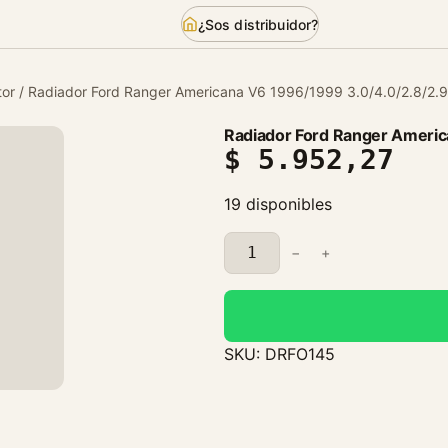
¿Sos distribuidor?
or
/ Radiador Ford Ranger Americana V6 1996/1999 3.0/4.0/2.8/2.9
Radiador Ford Ranger Americ
$
5.952,27
19 disponibles
R
−
+
a
d
i
a
SKU:
DRFO145
d
o
r
F