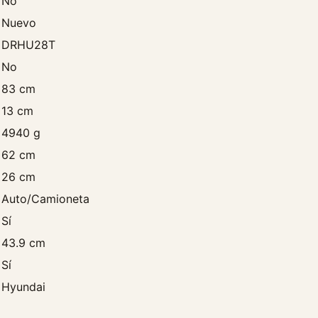
No
/
Nuevo
a
DRHU28T
O
r
No
i
83 cm
g
13 cm
i
4940 g
n
a
62 cm
l
26 cm
c
Auto/Camioneta
a
n
Sí
t
43.9 cm
i
Sí
d
a
Hyundai
d