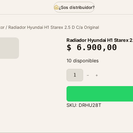
¿Sos distribuidor?
or
/ Radiador Hyundai H1 Starex 2.5 D C/a Original
Radiador Hyundai H1 Starex 2.
$
6.900,00
10 disponibles
R
−
+
a
d
i
a
SKU:
DRHU28T
d
o
r
H