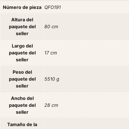
Número de pieza
QFO191
Altura del
paquete del
80 cm
seller
Largo del
paquete del
17 cm
seller
Peso del
paquete del
5510 g
seller
Ancho del
paquete del
28 cm
seller
Tamaño de la