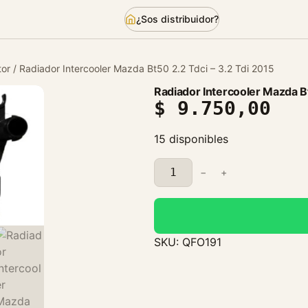
¿Sos distribuidor?
or
/ Radiador Intercooler Mazda Bt50 2.2 Tdci – 3.2 Tdi 2015
Radiador Intercooler Mazda Bt
$
9.750,00
15 disponibles
R
−
+
a
d
i
a
SKU:
QFO191
d
o
r
I