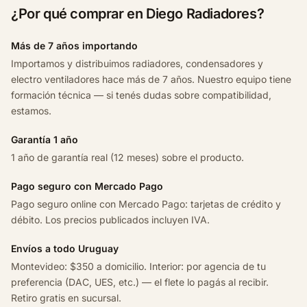
s
¿Por qué comprar en Diego Radiadores?
4
2
Más de 7 años importando
0
Importamos y distribuimos radiadores, condensadores y
2
electro ventiladores hace más de 7 años. Nuestro equipo tiene
0
formación técnica — si tenés dudas sobre compatibilidad,
0
estamos.
5
c
Garantía 1 año
a
1 año de garantía real (12 meses) sobre el producto.
n
t
Pago seguro con Mercado Pago
i
Pago seguro online con Mercado Pago: tarjetas de crédito y
d
débito. Los precios publicados incluyen IVA.
a
d
Envíos a todo Uruguay
Montevideo: $350 a domicilio. Interior: por agencia de tu
preferencia (DAC, UES, etc.) — el flete lo pagás al recibir.
Retiro gratis en sucursal.