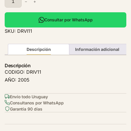
−
+
a
d
i
Consultar por WhatsApp
a
SKU:
DRVI11
d
o
r
Descripción
Información adicional
I
v
Descripción
e
CODIGO: DRIV11
c
AÑO: 2005
o
S
t
Envío todo Uruguay
Consultanos por WhatsApp
r
Garantía 90 días
a
l
i