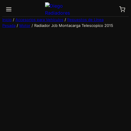
Saltar
al
contenido
Inicio
/
Accesorios para Vehículos
/
Repuestos de Línea
Pesada
/
Motor
/ Radiador Jcb Montacarga Telescopico 2015