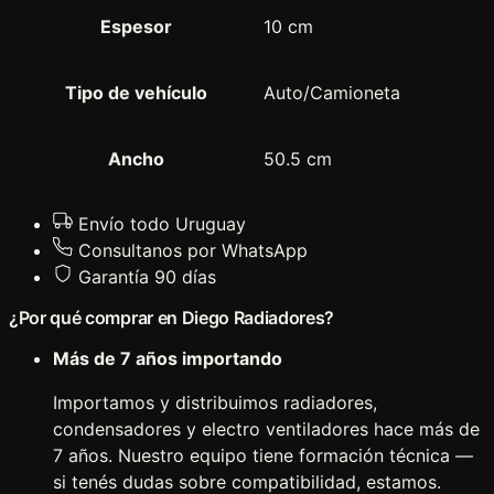
2
Espesor
10 cm
0
1
5
Tipo de vehículo
Auto/Camioneta
c
a
Ancho
50.5 cm
n
t
Envío todo Uruguay
i
Consultanos por WhatsApp
d
Garantía 90 días
a
d
¿Por qué comprar en Diego Radiadores?
Más de 7 años importando
Importamos y distribuimos radiadores,
condensadores y electro ventiladores hace más de
7 años. Nuestro equipo tiene formación técnica —
si tenés dudas sobre compatibilidad, estamos.