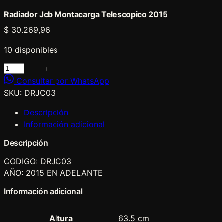
Radiador Jcb Montacarga Telescopico 2015
$
30.269,96
10 disponibles
R
−
+
a
Consultar por WhatsApp
d
SKU:
DRJC03
i
Descripción
a
Información adicional
d
o
Descripción
r
CODIGO: DRJC03
J
AÑO: 2015 EN ADELANTE
c
b
Información adicional
M
o
Altura
63.5 cm