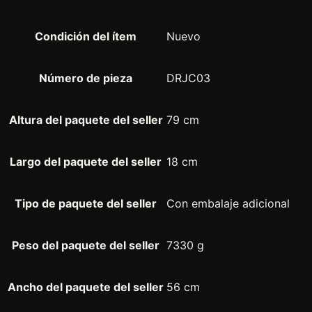
n
t
a
Condición del ítem
Nuevo
c
a
Número de pieza
DRJC03
r
g
a
Altura del paquete del seller
79 cm
T
e
Largo del paquete del seller
18 cm
l
e
s
Tipo de paquete del seller
Con embalaje adicional
c
o
Peso del paquete del seller
7330 g
p
i
c
Ancho del paquete del seller
56 cm
o