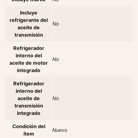
4
Incluye
.
refrigerante del
0
No
aceite de
A
transmisión
ñ
o
Refrigerador
9
interno del
3
No
aceite de motor
-
integrado
9
7
Refrigerador
c
interno del
a
aceite de
No
n
transmisión
t
integrado
i
d
Condición del
Nuevo
a
ítem