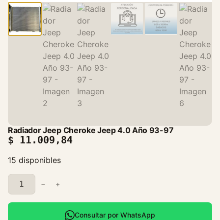
Radiador Jeep Cheroke Jeep 4.0 Año 93-97
$
11.009,84
15 disponibles
R
−
+
a
d
i
Consultar por WhatsApp