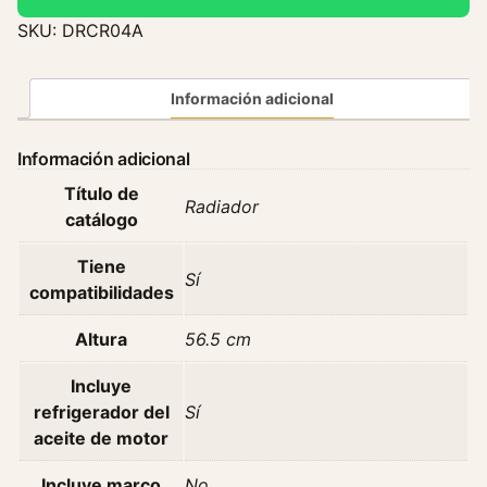
a
SKU:
DRCR04A
d
o
r
Información adicional
J
e
Información adicional
e
Título de
p
Radiador
catálogo
C
h
Tiene
e
Sí
compatibilidades
r
o
Altura
56.5 cm
k
e
Incluye
J
refrigerador del
Sí
e
aceite de motor
e
p
Incluye marco
No