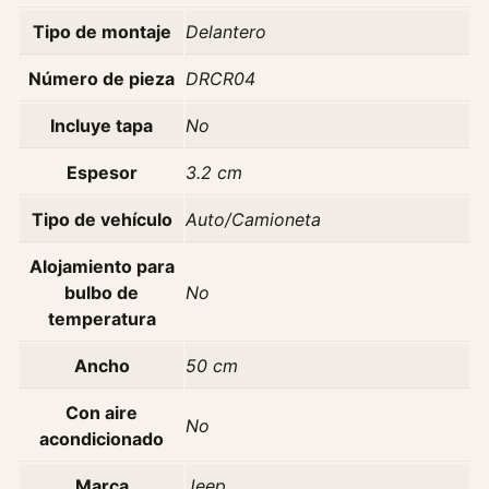
d
Tipo de montaje
Delantero
Número de pieza
DRCR04
Incluye tapa
No
Espesor
3.2 cm
Tipo de vehículo
Auto/Camioneta
Alojamiento para
bulbo de
No
temperatura
Ancho
50 cm
Con aire
No
acondicionado
Marca
Jeep