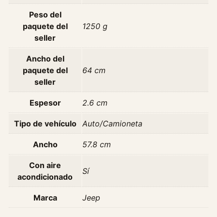
d
Peso del
a
paquete del
1250 g
d
seller
Ancho del
paquete del
64 cm
seller
Espesor
2.6 cm
Tipo de vehículo
Auto/Camioneta
Ancho
57.8 cm
Con aire
Sí
acondicionado
Marca
Jeep