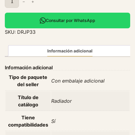
−
+
a
d
i
Consultar por WhatsApp
a
SKU:
DRJP33
d
o
r
Información adicional
J
e
Información adicional
e
Tipo de paquete
p
Con embalaje adicional
del seller
H
u
Título de
m
Radiador
catálogo
m
e
Tiene
Sí
r
compatibilidades
H