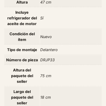
3
Altura
47 cm
H
7
Incluye
A
refrigerador del
Sí
ñ
aceite de motor
o
Condición del
2
Nuevo
ítem
0
1
Tipo de montaje
Delantero
2
2
Número de pieza
DRJP33
0
1
Altura del
7
paquete del
75 cm
c
seller
a
Largo del
n
paquete del
18 cm
t
seller
i