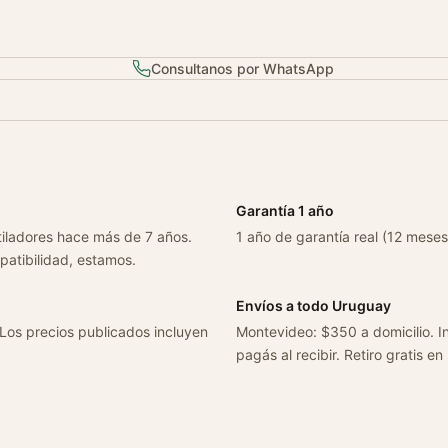
a
f
t
Consultanos por WhatsApp
a
W
2
0
1
A
Garantía 1 año
ñ
tiladores hace más de 7 años.
1 año de garantía real (12 meses
o
patibilidad, estamos.
1
9
Envíos a todo Uruguay
8
 Los precios publicados incluyen
Montevideo: $350 a domicilio. In
2
pagás al recibir. Retiro gratis en
-
9
3