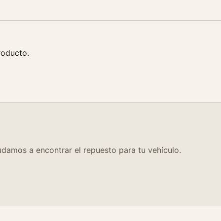
c
a
n
t
i
roducto.
d
a
d
damos a encontrar el repuesto para tu vehículo.