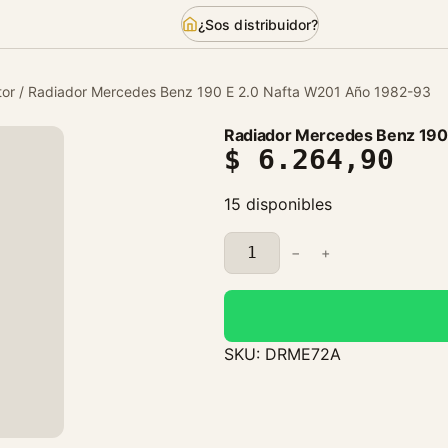
¿Sos distribuidor?
or
/ Radiador Mercedes Benz 190 E 2.0 Nafta W201 Año 1982-93
Radiador Mercedes Benz 190
$
6.264,90
15 disponibles
R
−
+
a
d
i
a
SKU:
DRME72A
d
o
r
M