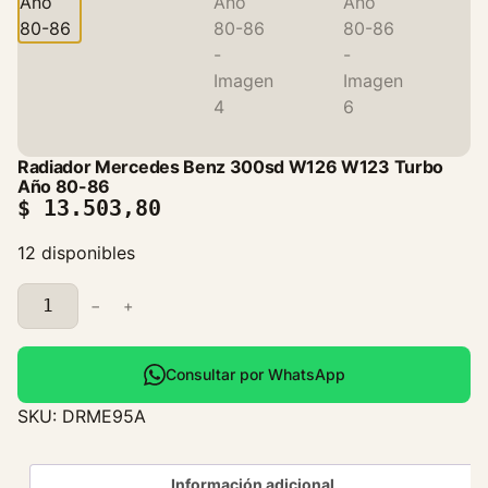
Radiador Mercedes Benz 300sd W126 W123 Turbo
Año 80-86
$
13.503,80
12 disponibles
R
−
+
a
d
i
Consultar por WhatsApp
a
SKU:
DRME95A
d
o
r
Información adicional