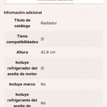
M
e
Información adicional
r
Título de
c
Radiador
catálogo
e
d
Tiene
e
Sí
compatibilidades
s
B
Altura
42.8 cm
e
n
Incluye
z
refrigerador del
Sí
3
aceite de motor
0
0
Incluye marco
No
s
Incluye
d
refrigerante del
W
No
aceite de
1