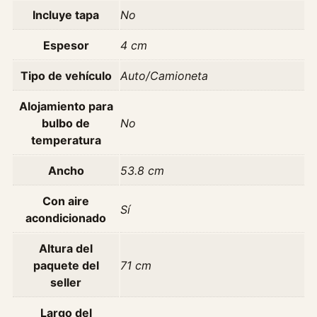
6
Incluye tapa
No
c
a
Espesor
4 cm
n
t
Tipo de vehículo
Auto/Camioneta
i
Alojamiento para
d
bulbo de
No
a
temperatura
d
Ancho
53.8 cm
Con aire
Sí
acondicionado
Altura del
paquete del
71 cm
seller
Largo del