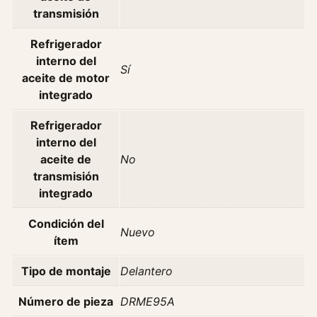
transmisión
2
6
Refrigerador
W
interno del
1
Sí
aceite de motor
2
integrado
3
T
Refrigerador
u
interno del
r
aceite de
No
b
transmisión
o
integrado
A
ñ
Condición del
Nuevo
o
ítem
8
Tipo de montaje
Delantero
0
-
Número de pieza
DRME95A
8