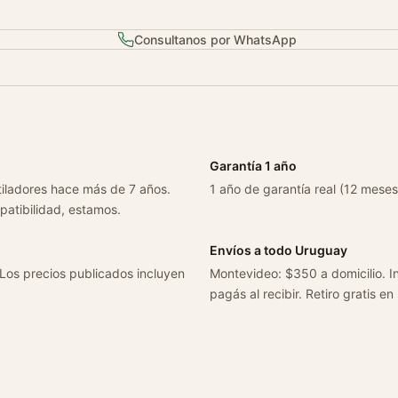
a
W
Consultanos por WhatsApp
1
2
4
A
u
t
Garantía 1 año
o
tiladores hace más de 7 años.
1 año de garantía real (12 meses
m
patibilidad, estamos.
a
t
Envíos a todo Uruguay
i
 Los precios publicados incluyen
Montevideo: $350 a domicilio. In
c
pagás al recibir. Retiro gratis en
o
A
ñ
o