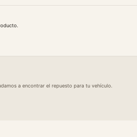
8
6
-
9
roducto.
1
c
a
n
t
i
d
a
damos a encontrar el repuesto para tu vehículo.
d