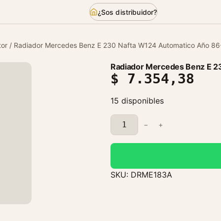
¿Sos distribuidor?
or
/ Radiador Mercedes Benz E 230 Nafta W124 Automatico Año 86
Radiador Mercedes Benz E 2
$
7.354,38
15 disponibles
R
−
+
a
d
i
a
SKU:
DRME183A
d
o
r
M