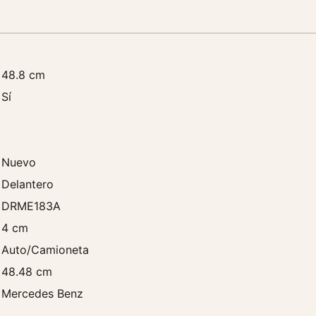
e
r
c
e
48.8 cm
d
e
Sí
s
B
e
n
Nuevo
z
Delantero
E
DRME183A
2
4 cm
3
0
Auto/Camioneta
N
48.48 cm
a
Mercedes Benz
f
t